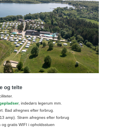
 og telte
liteter.
gepladser
, indedørs legerum mm.
t. Bad afregnes efter forbrug.
 (13 amp). Strøm afregnes efter forbrug
n og gratis WIFI i opholdsstuen