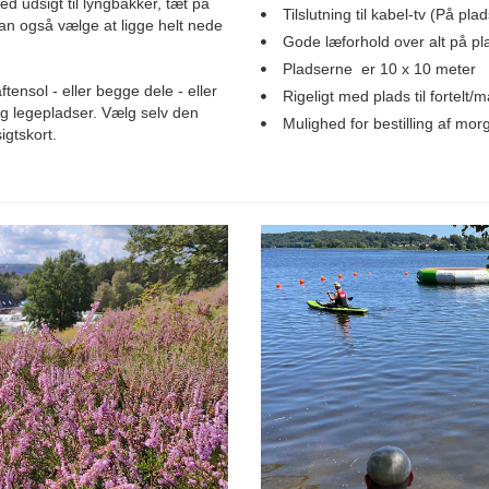
d udsigt til lyngbakker, tæt på
Tilslutning til kabel-tv (På pl
an også vælge at ligge helt nede
Gode læforhold over alt på p
Pladserne er 10 x 10 meter
tensol - eller begge dele - eller
Rigeligt med plads til fortelt/
og legepladser. Vælg selv den
Mulighed for bestilling af m
igtskort.