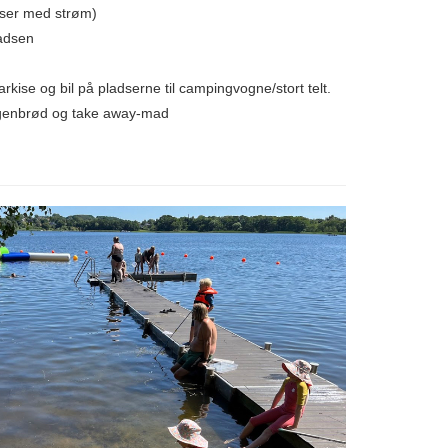
adser med strøm)
ladsen
markise og bil på pladserne til campingvogne/stort telt.
orgenbrød og take away-mad