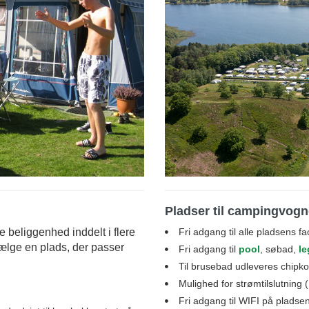
Pladser til campingvogne
 beliggenhed inddelt i flere
Fri adgang til alle pladsens faci
vælge en plads, der passer
Fri adgang til
pool
, søbad,
le
Til brusebad udleveres chipkor
Mulighed for strømtilslutning
Fri adgang til WIFI på pladse