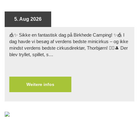
5. Aug 2026
🎪✨ Sikke en fantastisk dag på Birkhede Camping! ✨🎪 I
dag havde vi besøg af verdens bedste minicirkus – og ikke
mindst verdens bedste cirkusdirektør, Thorbjørn! 🤹‍♂️🎩 Der
blev tryllet, spillet, s…
Weitere infos