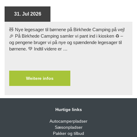
31. Jul 2026
🧸 Nye legesager til børnene på Birkhede Camping på vej!
🎉 På Birkhede Camping samler vi pant ind i kiosken ♻️ –
og pengene bruger vi på nye og spændende legesager til
børnene. 💚 Indtil videre er …
Weitere infos
Hurtige links
Autocamperpladser
Sæsonpladser
Pakker og tilbud