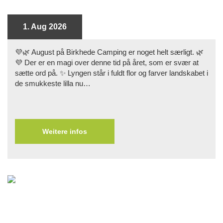
1. Aug 2026
💜🌿 August på Birkhede Camping er noget helt særligt. 🌿
💜 Der er en magi over denne tid på året, som er svær at
sætte ord på. ✨ Lyngen står i fuldt flor og farver landskabet i
de smukkeste lilla nu…
Weitere infos